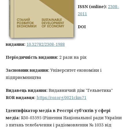
ISSN
(online):
2308-
2011
DOI
видання:
10.32782/2308-1988
Періодичність видання:
2 рази на рік
Засновник видання:
Університет економіки і
підприємництва
Видавець видання:
Видавничий дім "Гельветика"
ROR видавця:
https://ror.org/0021ckm71
Ідентифікатор медіа в Реєстрі суб’єктів у сфері
медіа:
R30-03595 (Рішення Національної ради України
з питань телебачення і радіомовлення № 1033 від