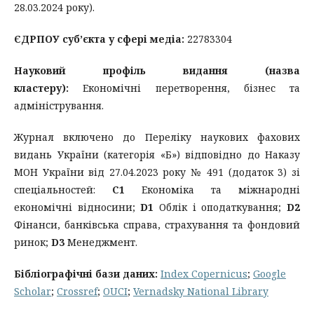
28.03.2024 року).
ЄДРПОУ суб’єкта у сфері медіа:
22783304
Науковий профіль видання (назва
кластеру):
Економічні перетворення, бізнес та
адміністрування.
Журнал включено до Переліку наукових фахових
видань України (категорія «Б») відповідно до Наказу
МОН України від 27.04.2023 року № 491 (додаток 3) зі
спеціальностей:
С1
Економіка та міжнародні
економічні відносини;
D1
Облік і оподаткування;
D2
Фінанси, банківська справа, страхування та фондовий
ринок;
D3
Менеджмент.
Бібліографічні бази даних:
Index Copernicus
;
Google
Scholar
;
Crossref
;
OUCI
;
Vernadsky National Library