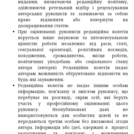
видання, визначаючи редакційну політику,
здійснюючи ретельний відбір і рецензування
авторських рукописів та залишаючи за собою
право відхилити або повернути на
доопрацювання статтю.
При оцінюванні рукописів редакційна колегія
керується лише науковою та інтелектуальною
цінністю роботи незалежно від раси, статі,
сексуальної орієнтації, релігійних поглядів,
походження, громадянства, місця роботи,
політичних уподобань або соціального стану
автора (авторів). Редакційна колегія надає
авторам можливість обґрунтовано відповісти на
будь-які зауваження.
Редакційна колегія не надає іншим особам
інформацію, пов’язану зі змістом рукопису, що
перебуває на розгляді, окрім осіб, які беруть
участь у професійному оцінюванні цього
рукопису. Неопубліковані дані не
використовуються для особистих цілей та не
передаються третім особам без письмової згоди
автора. Інформація або ідеї, одержані в процесі
редагування та пов’язані з можливими