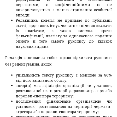
перевагами, є конфіденційними та не
використовуються з метою отримання особистої
вигоди.
Редакційна колегія не приймає до публікації
статті, щодо яких існує достатньо підстав вважати
їх плагіатом, а також виступає проти
фальсифікації, плагіату та одночасного подання
одного й того самого рукопису до кількох
наукових видань.
Редакція залишає за собою право відхиляти рукописи
без рецензування, якщо:
унікальність тексту рукопису є меншою за 80%
від його загального обсягу;
автор(и) має афіліацію організації чи установи,
розташованої на території держави-агресора або
держави-спонсора тероризму;
дослідження фінансоване організацією чи
установою, розташованою на території держави-
агресора або держави-спонсора тероризму;
рукописи містять заклики до порушення прав