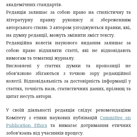
академічних стандартів.
Редакція залишає за собою право на стилістичну та
літературну правку рукопису зі збереженням
авторського стилю. З автором узгоджуються правки, які,
на думку редакції, можуть змінити зміст тексту.
Редакційна колегія наукового видання залишає за
собою право відхиляти статті, які не відповідають
вимогам та тематиці журналу
.
Висловлені у статтях думки та пропозиції не
обов’язково збігаються з точкою зору редакційної
колегії. Відповідальність за достовірність інформації у
статтях, точність назв, статистичних даних, прізвищ та
цитат несуть автори.
У своїй діяльності редакція слідує рекомендаціям
Комітету з етики наукових публікацій
Committee on
Publication Ethics
та вимагає дотримання етичних
зобов’язань від учасників процесу.