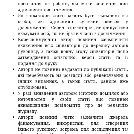
посилання на роботи, які мали значення при
здійсненні дослідження.
Як співавтори статті мають бути зазначені всі
особи, які здійснили суттєвий внесок у
дослідження. Серед співавторів неприпустимо
вказувати осіб, які не брали участі в дослідженні.
Кореспондуючий автор повинен забезпечити
включення всіх співавторів до переліку авторів
рукопису, а також повну згоду співавторів щодо
затвердження остаточної версії статті та її
подання до друку.
Автори не повинні надавати до публікації статті,
які перебувають на розгляді або рецензуванні в
інших виданнях, а також статті, раніше вже
опубліковані.
У разі виявлення автором істотних помилок або
неточностей у своїй статті він повинен
якнайшвидше повідомити про це редакцію
журналу.
Автори повинні чітко зазначити джерела
фінансування, використані для створення
їхнього рукопису, зокрема для дослідження та/