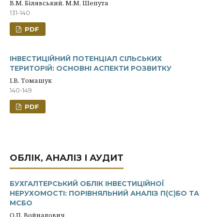
В.М. Білявський, М.М. Шепута
131-140
PDF
ІНВЕСТИЦІЙНИЙ ПОТЕНЦІАЛ СІЛЬСЬКИХ
ТЕРИТОРІЙ: ОСНОВНІ АСПЕКТИ РОЗВИТКУ
І.В. Томашук
140-149
PDF
ОБЛІК, АНАЛІЗ І АУДИТ
БУХГАЛТЕРСЬКИЙ ОБЛІК ІНВЕСТИЦІЙНОЇ
НЕРУХОМОСТІ: ПОРІВНЯЛЬНИЙ АНАЛІЗ П(С)БО ТА
МСБО
О.П. Войналович